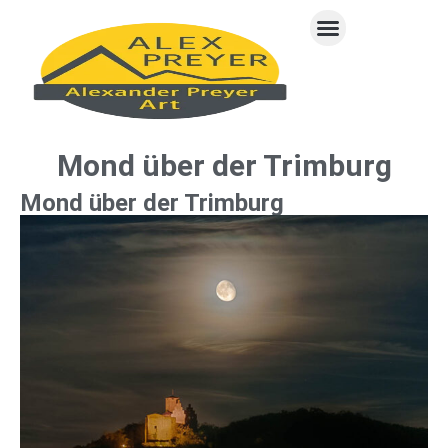
Reiseblog München – Venedig
Hammelburg Webcams
Mond über der Trimburg
Mond über der Trimburg